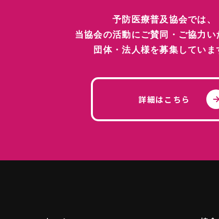
予防医療普及協会では、
MENU
当協会の活動にご賛同・ご協力い
メニュー
団体・法人様を募集していま
ホーム
協会
詳細はこちら
お知らせ
法人
私たちの活動
FAQ
子宮頸がんの予防医療活動
プラ
HPV9価ワクチン 医療機関リスト
お問
胃がんの予防医療活動
大腸がんの予防医療活動