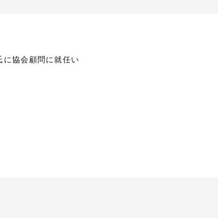
 安春氏に協会顧問に就任い