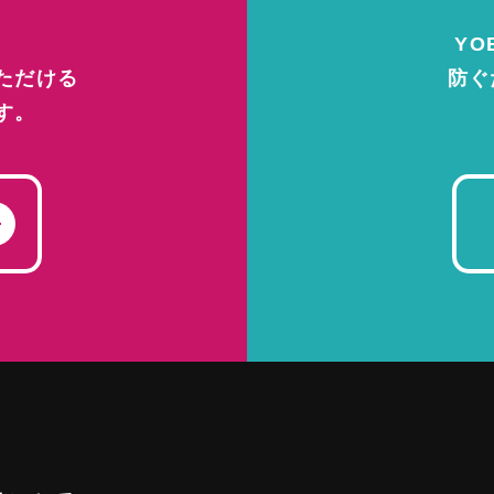
YO
WEBSITE
ただける
防ぐ
プロジェクト
す。
について
会員
イバシーポリシー
い合わせ