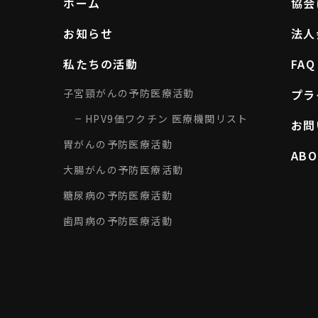
ホーム
協会
糖尿病の予防医療活動
歯周病の予防医療活動
お知らせ
法人
私たちの活動
FAQ
子宮頸がんの予防医療活動
プラ
寄付について
HPV9価ワクチン 医療機関リスト
お問
胃がんの予防医療活動
ABO
大腸がんの予防医療活動
入会案内
糖尿病の予防医療活動
歯周病の予防医療活動