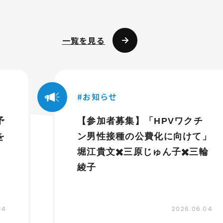
一覧を見る
お知らせ
予
【参加者募集】「HPVワクチ
を
ン男性接種の公費化に向けて」
堀江貴文✖️三原じゅん子✖️三輪
綾子
04
2026.06.04