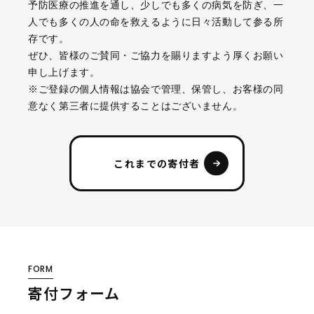
予防医療の推進を通し、少しでも多くの病気を防ぎ、一
FAQ
人でも多くの人の命を救えるように日々活動して参る所
存です。
プライバシーポリシー
ぜひ、皆様のご賛同・ご協力を賜りますよう厚くお願い
お問い合わせ
申し上げます。
※ご登録の個人情報は協会で管理、保管し、お客様の同
意なく第三者に提供することはございません。
寄付について
これまでの寄付者
入会案内
WEBSITE
FORM
プロジェクト・サービスサイト
寄付フォーム