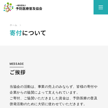
MENU
メニュー
ホーム
寄付
について
ホーム
お知らせ
私たちの活動
子宮頸がんの予防医療活動
MESSAGE
HPV9価ワクチン 医療機関リスト
ご挨拶
胃がんの予防医療活動
大腸がんの予防医療活動
糖尿病の予防医療活動
当協会の活動は、事業の売上のみならず、皆様の寄付や
歯周病の予防医療活動
企業からの協賛によって支えられています。
ご寄付、ご協賛いただきました資金は、予防医療の普及
協会について
啓発活動のために大切に使わせていただきます。
法人会員