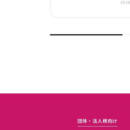
2026
MENU
メニュー
ホーム
協会
お知らせ
法人
私たちの活動
FAQ
子宮頸がんの予防医療活動
プラ
HPV9価ワクチン 医療機関リスト
お問
胃がんの予防医療活動
団体・法人様向け
大腸がんの予防医療活動