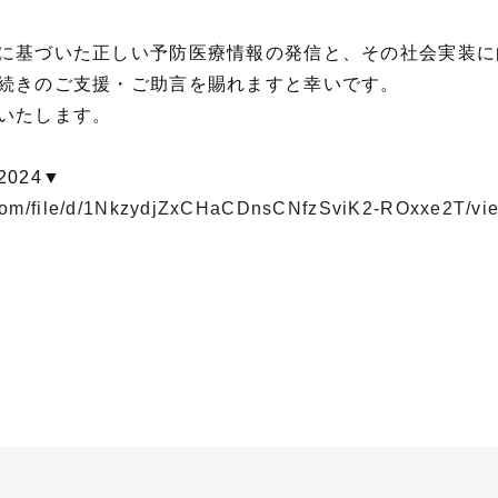
に基づいた正しい予防医療情報の発信と、その社会実装に
続きのご支援・ご助言を賜れますと幸いです。
いたします。
024▼
e.com/file/d/1NkzydjZxCHaCDnsCNfzSviK2-ROxxe2T/vi