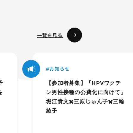
一覧を見る
お知らせ
予
【参加者募集】「HPVワクチ
を
ン男性接種の公費化に向けて」
堀江貴文✖️三原じゅん子✖️三輪
綾子