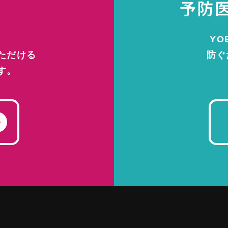
予防
YO
自宅で簡単検査！
ただける
防ぐ
す。