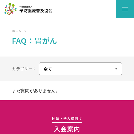
MENU
メニュー
ホーム
FAQ：胃がん
ホーム
お知らせ
私たちの活動
カテゴリー：
子宮頸がんの予防医療活動
HPV9価ワクチン 医療機関リスト
胃がんの予防医療活動
まだ質問がありません。
大腸がんの予防医療活動
糖尿病の予防医療活動
歯周病の予防医療活動
団体・法人様向け
協会について
入会案内
法人会員